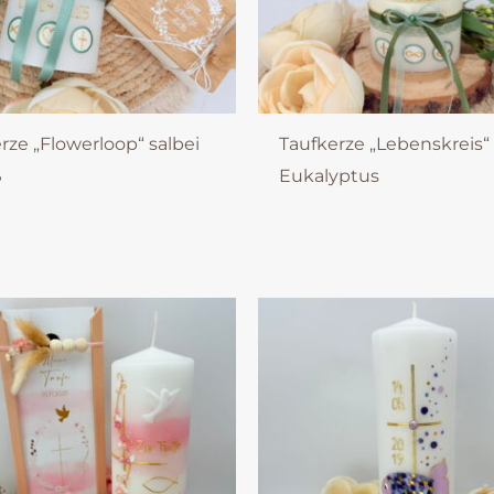
rze „Flowerloop“ salbei
Taufkerze „Lebenskreis“
ß
Eukalyptus