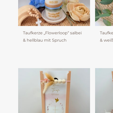
Taufkerze „Flowerloop“ salbei
Taufke
& hellblau mit Spruch
& wei