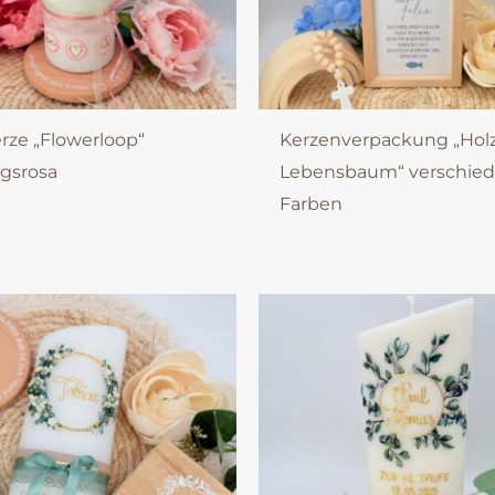
rze „Flowerloop“
Kerzenverpackung „Hol
ngsrosa
Lebensbaum“ verschie
Farben