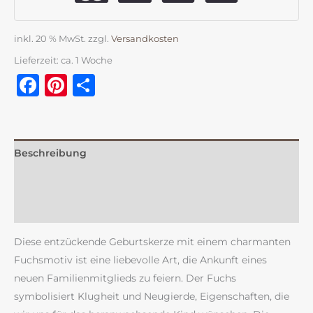
inkl. 20 % MwSt.
zzgl.
Versandkosten
Lieferzeit:
ca. 1 Woche
Facebook
Pinterest
Teilen
Beschreibung
Zusätzliche Information
Rezensionen (0)
Diese entzückende Geburtskerze mit einem charmanten
Fuchsmotiv ist eine liebevolle Art, die Ankunft eines
neuen Familienmitglieds zu feiern. Der Fuchs
symbolisiert Klugheit und Neugierde, Eigenschaften, die