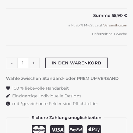
Summe
55,90 €
inkl. 20 % MwSt.
zzgl.
Versandkosten
Lieferzeit:
ca. 1 Woche
Hello
-
+
IN DEN WARENKORB
Baby
Kerze
Wähle zwischen Standard- oder PREMIUMVERSAND
"Fuchs"
100 % liebevolle Handarbeit
natur
Einzigartige, individuelle Designs
Menge
mit *gezeichnete Felder sind Pflichtfelder
Sichere Zahlungsmöglichkeiten