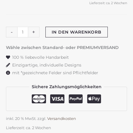
Lieferzeit:
ca. 2 Wochen
Kerze
-
+
IN DEN WARENKORB
mit
Beton
Wähle zwischen Standard- oder PREMIUMVERSAND
und
100 % liebevolle Handarbeit
Blattgold
Einzigartige, individuelle Designs
20x10
mit *gezeichnete Felder sind Pflichtfelder
cm
Menge
Sichere Zahlungsmöglichkeiten
inkl. 20 % MwSt.
zzgl.
Versandkosten
Lieferzeit:
ca. 2 Wochen