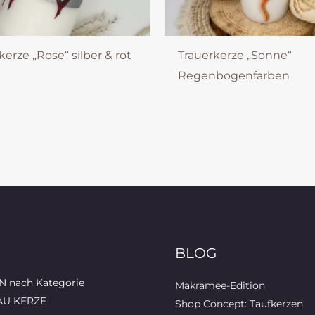
kerze „Rose“ silber & rot
Trauerkerze „Sonne“
Regenbogenfarben
BLOG
 nach Kategorie
Makramee-Edition
AU KERZE
Shop Concept: Taufkerzen