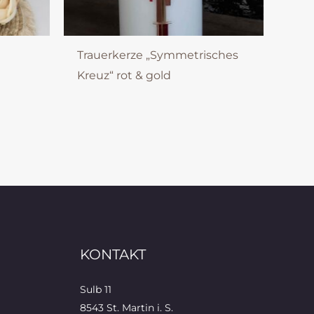
Trauerkerze „Symmetrisches
Kreuz“ rot & gold
KONTAKT
Sulb 11
8543 St. Martin i. S.