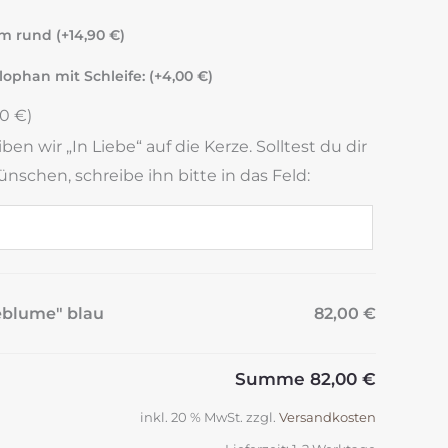
cm rund (+
14,90
€
)
lophan mit Schleife: (+
4,00
€
)
00
€
)
n wir „In Liebe“ auf die Kerze. Solltest du dir
nschen, schreibe ihn bitte in das Feld:
eblume" blau
82,00 €
Summe
82,00 €
inkl. 20 % MwSt.
zzgl.
Versandkosten