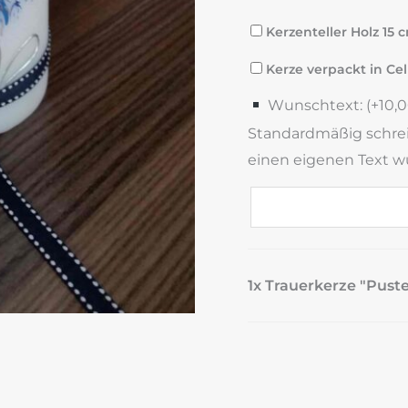
Kerzenteller Holz 15 
Kerze verpackt in Cel
Wunschtext: (+
10,
Standardmäßig schreibe
einen eigenen Text wü
1x Trauerkerze "Pust