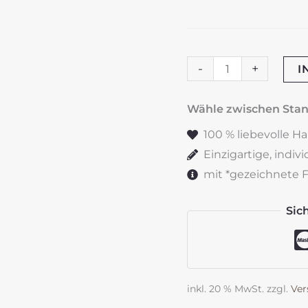
Trauerkerze
-
+
I
"Pusteblume"
blau
Wähle zwischen St
Menge
100 % liebevolle H
Einzigartige, indiv
mit *gezeichnete Fe
Sic
inkl. 20 % MwSt.
zzgl.
Ver