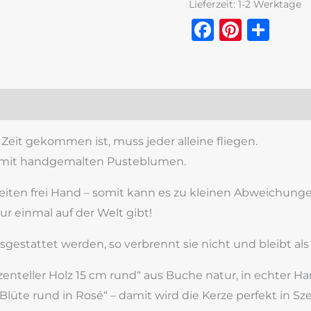
Lieferzeit:
1-2 Werktage
Faceboo
Pinter
Tei
zensionen (0)
Zeit gekommen ist, muss jeder alleine fliegen.
r mit handgemalten Pusteblumen.
beiten frei Hand – somit kann es zu kleinen Abweichu
nur einmal auf der Welt gibt!
sgestattet werden, so verbrennt sie nicht und bleibt al
zenteller Holz 15 cm rund“ aus Buche natur, in echter Ha
Blüte rund in Rosé“ – damit wird die Kerze perfekt in Sz