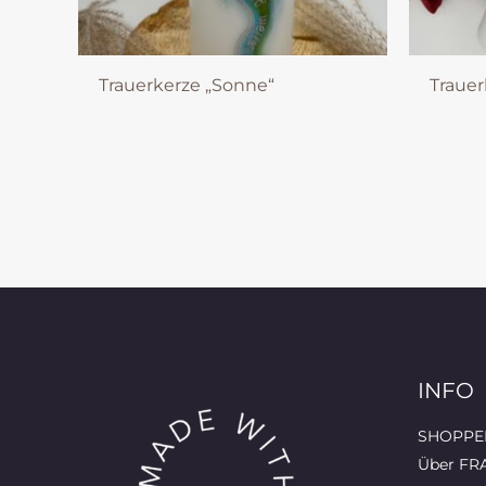
Trauerkerze „Sonne“
Trauer
INFO
SHOPPEN
Über FR