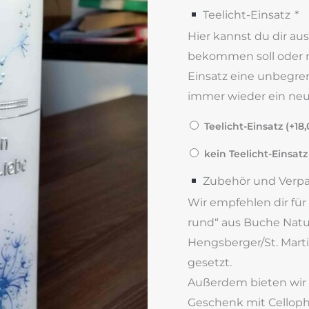
Teelicht-Einsatz
*
Hier kannst du dir au
bekommen soll oder ni
Einsatz eine unbegre
immer wieder ein neue
Teelicht-Einsatz (+
18
kein Teelicht-Einsatz
Zubehör und Verp
Wir empfehlen dir für
rund“ aus Buche Natur
Hengsberger/St. Marti
gesetzt.
Außerdem bieten wir di
Geschenk mit Celloph