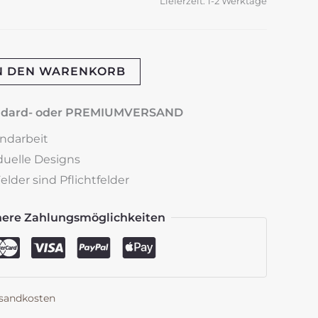
Lieferzeit:
1-2 Werktage
N DEN WARENKORB
andard- oder PREMIUMVERSAND
andarbeit
iduelle Designs
lder sind Pflichtfelder
here Zahlungsmöglichkeiten
sandkosten