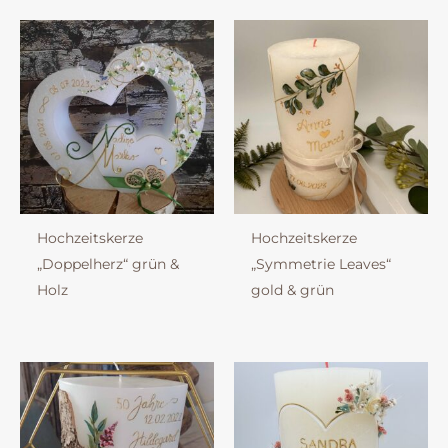
Hochzeitskerze
Hochzeitskerze
„Doppelherz“ grün &
„Symmetrie Leaves“
Holz
gold & grün