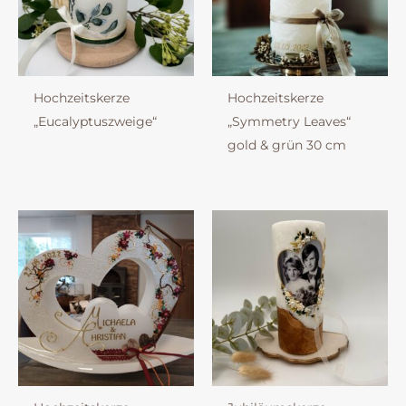
Hochzeitskerze
Hochzeitskerze
„Eucalyptuszweige“
„Symmetry Leaves“
gold & grün 30 cm