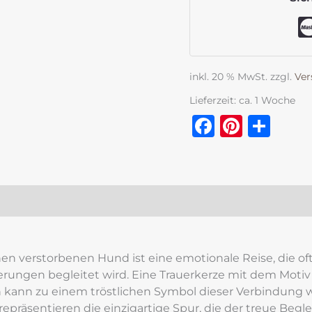
inkl. 20 % MwSt.
zzgl.
Ver
Lieferzeit:
ca. 1 Woche
Faceboo
Pinter
Tei
zensionen (0)
en verstorbenen Hund ist eine emotionale Reise, die oft
rungen begleitet wird. Eine Trauerkerze mit dem Motiv 
kann zu einem tröstlichen Symbol dieser Verbindung w
epräsentieren die einzigartige Spur, die der treue Begle