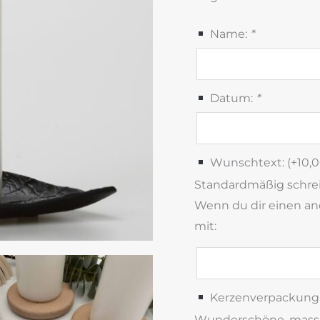
Name:
*
Datum:
*
Wunschtext: (+
10,
Standardmäßig schreib
Wenn du dir einen and
mit:
Kerzenverpackung 
Wunderschöne, massiv 