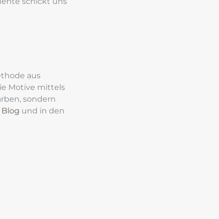
ente schickt uns 
ethode aus 
 Motive mittels 
rben, sondern 
 
Blog
 und in den 