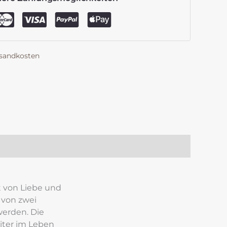
sandkosten
k
est
len
 von Liebe und 
von zwei 
erden. Die 
iter im Leben 