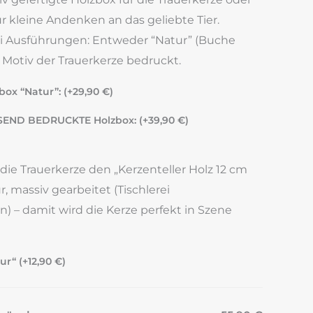
 kleine Andenken an das geliebte Tier.
wei Ausführungen: Entweder “Natur” (Buche
Motiv der Trauerkerze bedruckt.
ox “Natur”: (+
29,90
€
)
SEND BEDRUCKTE Holzbox: (+
39,90
€
)
 die Trauerkerze den „Kerzenteller Holz 12 cm
, massiv gearbeitet (Tischlerei
n) – damit wird die Kerze perfekt in Szene
ur“ (+
12,90
€
)