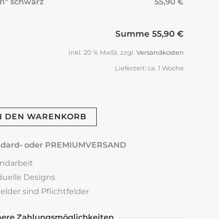
en" schwarz
55,90 €
Summe
55,90 €
inkl. 20 % MwSt.
zzgl.
Versandkosten
Lieferzeit:
ca. 1 Woche
N DEN WARENKORB
andard- oder PREMIUMVERSAND
andarbeit
iduelle Designs
lder sind Pflichtfelder
here Zahlungsmöglichkeiten