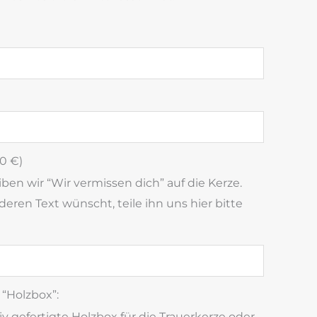
00
€
)
en wir “Wir vermissen dich” auf die Kerze.
eren Text wünscht, teile ihn uns hier bitte
“Holzbox”:
gefertigte Holzbox für die Trauerkerze oder