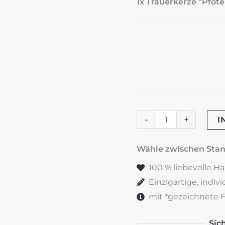
1x Trauerkerze "Pfot
Trauerkerze
-
+
I
"Pfoten"
schwarz
Wähle zwischen St
Menge
100 % liebevolle H
Einzigartige, indiv
mit *gezeichnete Fe
Sic