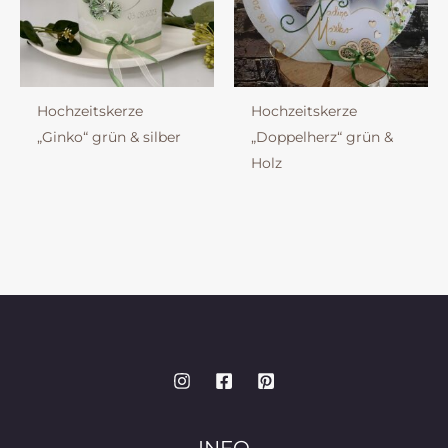
Hochzeitskerze
Hochzeitskerze
„Ginko“ grün & silber
„Doppelherz“ grün &
Holz