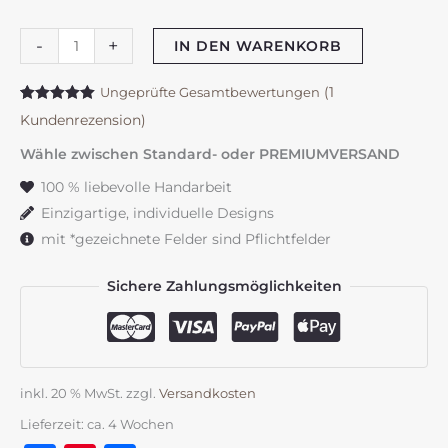
Hochzeitskerze
-
+
IN DEN WARENKORB
"Symmetry
Blütentraum"
(
1
Ungeprüfte Gesamtbewertungen
Bewertet mit
1
wiesenbunt
Kundenrezension)
5.00
von 5,
basierend
Menge
Wähle zwischen Standard- oder PREMIUMVERSAND
auf
Kundenbewertung
100 % liebevolle Handarbeit
Einzigartige, individuelle Designs
mit *gezeichnete Felder sind Pflichtfelder
Sichere Zahlungsmöglichkeiten
inkl. 20 % MwSt.
zzgl.
Versandkosten
Lieferzeit:
ca. 4 Wochen