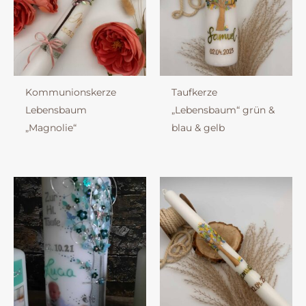
Kommunionskerze
Taufkerze
Lebensbaum
„Lebensbaum“ grün &
„Magnolie“
blau & gelb