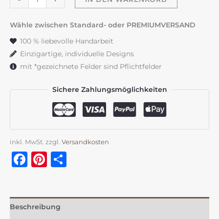
"Flowerloop"
frühlingsrosa
Wähle zwischen Standard- oder PREMIUMVERSAND
Menge
100 % liebevolle Handarbeit
Einzigartige, individuelle Designs
mit *gezeichnete Felder sind Pflichtfelder
Sichere Zahlungsmöglichkeiten
inkl. MwSt.
zzgl.
Versandkosten
Facebook
Pinterest
Teilen
Beschreibung