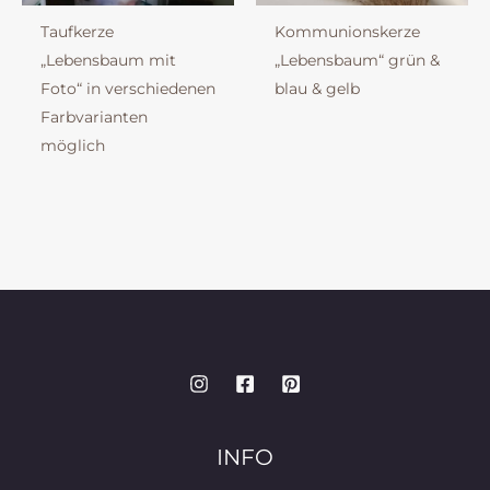
Taufkerze
Kommunionskerze
„Lebensbaum mit
„Lebensbaum“ grün &
Foto“ in verschiedenen
blau & gelb
Farbvarianten
möglich
INFO