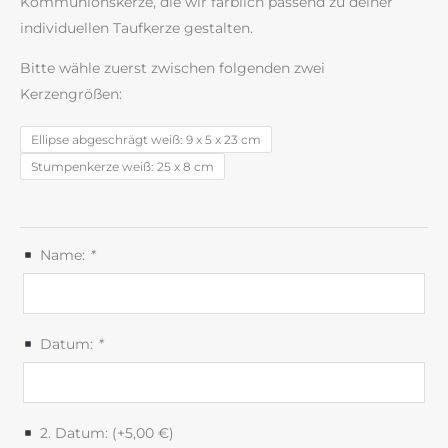
Kommunionskerze, die wir farblich passend zu deiner
individuellen Taufkerze gestalten.
Bitte wähle zuerst zwischen folgenden zwei
Kerzengrößen:
Ellipse abgeschrägt weiß: 9 x 5 x 23 cm
Stumpenkerze weiß: 25 x 8 cm
Name:
*
Datum:
*
2. Datum: (+
5,00
€
)