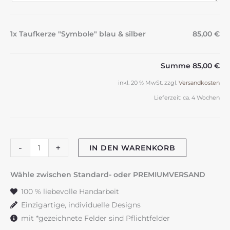
1x Taufkerze "Symbole" blau & silber
85,00 €
Summe
85,00 €
inkl. 20 % MwSt.
zzgl.
Versandkosten
Lieferzeit:
ca. 4 Wochen
Taufkerze
-
+
IN DEN WARENKORB
"Symbole"
blau
Wähle zwischen Standard- oder PREMIUMVERSAND
&
100 % liebevolle Handarbeit
silber
Einzigartige, individuelle Designs
Menge
mit *gezeichnete Felder sind Pflichtfelder