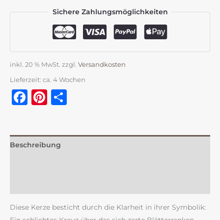
Sichere Zahlungsmöglichkeiten
inkl. 20 % MwSt.
zzgl.
Versandkosten
Lieferzeit:
ca. 4 Wochen
Facebook
Pinterest
Teilen
Beschreibung
Zusätzliche Information
Rezensionen (0)
Diese Kerze besticht durch die Klarheit in ihrer Symbolik: