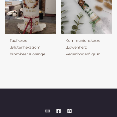
Taufkerze
Kommunionskerze
„Blütenhexagon“
„Löwenherz
brombeer & orange
Regenbogen“ grün