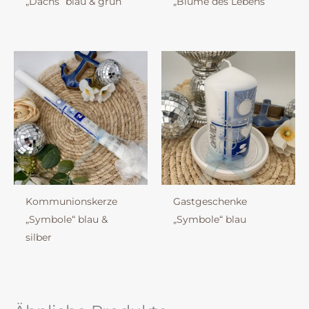
„Dachs“ blau & grün
„Blume des Lebens“
Kommunionskerze
Gastgeschenke
„Symbole“ blau &
„Symbole“ blau
silber