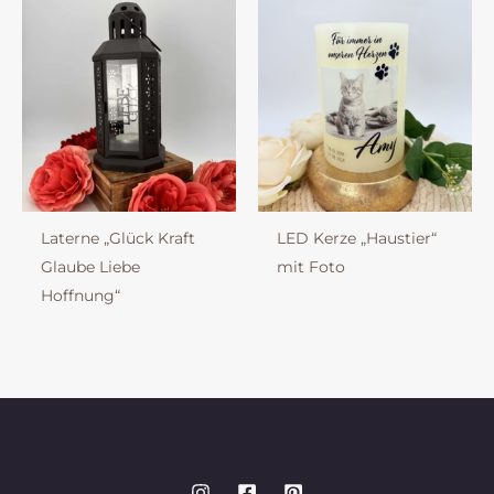
Laterne „Glück Kraft
LED Kerze „Haustier“
Glaube Liebe
mit Foto
Hoffnung“