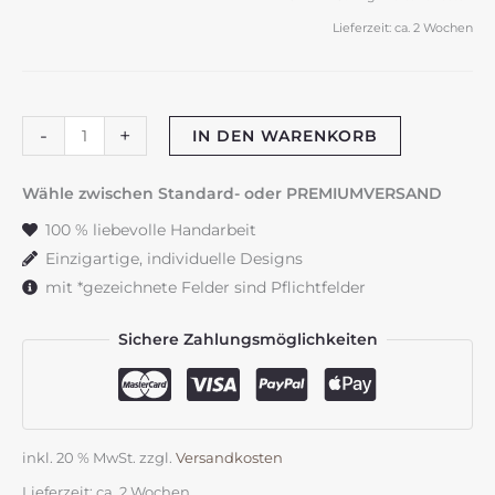
Lieferzeit:
ca. 2 Wochen
Babyschild
-
+
IN DEN WARENKORB
"Katze"Blütentraum
Menge
Wähle zwischen Standard- oder PREMIUMVERSAND
100 % liebevolle Handarbeit
Einzigartige, individuelle Designs
mit *gezeichnete Felder sind Pflichtfelder
Sichere Zahlungsmöglichkeiten
inkl. 20 % MwSt.
zzgl.
Versandkosten
Lieferzeit:
ca. 2 Wochen