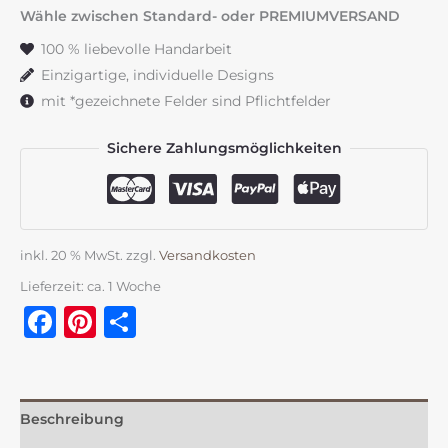
rosa
Wähle zwischen Standard- oder PREMIUMVERSAND
&
100 % liebevolle Handarbeit
grün
Einzigartige, individuelle Designs
Menge
mit *gezeichnete Felder sind Pflichtfelder
Sichere Zahlungsmöglichkeiten
inkl. 20 % MwSt.
zzgl.
Versandkosten
Lieferzeit:
ca. 1 Woche
Facebook
Pinterest
Teilen
Beschreibung