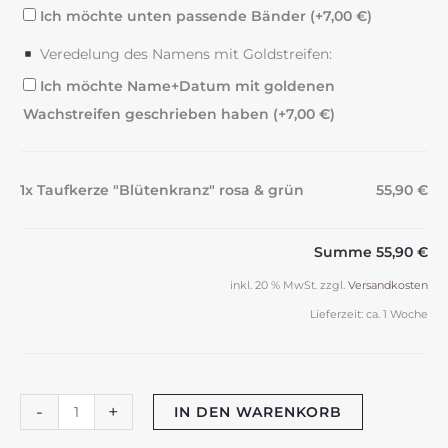
Ich möchte unten passende Bänder (+
7,00
€
)
Veredelung des Namens mit Goldstreifen:
Ich möchte Name+Datum mit goldenen
Wachstreifen geschrieben haben (+
7,00
€
)
1x Taufkerze "Blütenkranz" rosa & grün
55,90 €
Summe
55,90 €
inkl. 20 % MwSt.
zzgl.
Versandkosten
Lieferzeit:
ca. 1 Woche
Taufkerze
-
+
IN DEN WARENKORB
"Blütenkranz"