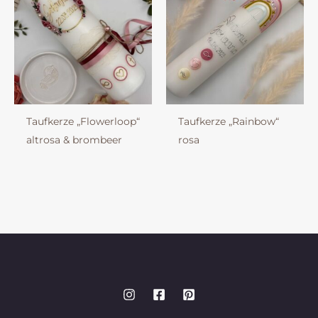
Taufkerze „Flowerloop“
Taufkerze „Rainbow“
altrosa & brombeer
rosa