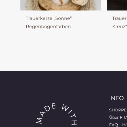
Trauerkerze „Sonne“
Traue
Regenbogenfarben
Kreuz“
INFO
SHOPPEN
Über FR
FAQ – Hä