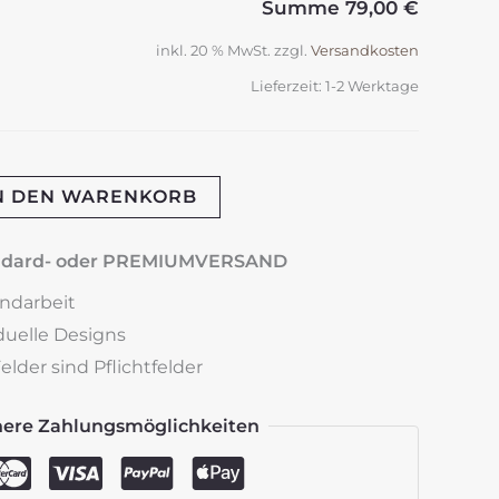
Summe
79,00 €
inkl. 20 % MwSt.
zzgl.
Versandkosten
Lieferzeit:
1-2 Werktage
N DEN WARENKORB
andard- oder PREMIUMVERSAND
andarbeit
iduelle Designs
lder sind Pflichtfelder
here Zahlungsmöglichkeiten