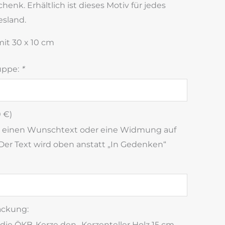
enk. Erhältlich ist dieses Motiv für jedes
esland.
it 30 x 10 cm
uppe:
*
0
€
)
r einen Wunschtext oder eine Widmung auf
Der Text wird oben anstatt „In Gedenken“
ackung:
 die ÖKB-Kerze den „Kerzenteller Holz 15 cm