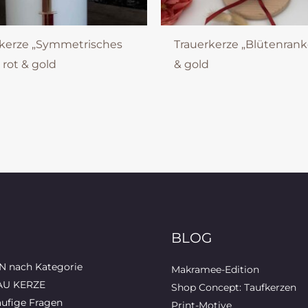
rkerze „Symmetrisches
Trauerkerze „Blütenrank
 rot & gold
& gold
BLOG
 nach Kategorie
Makramee-Edition
AU KERZE
Shop Concept: Taufkerzen
ufige Fragen
Print-Motive