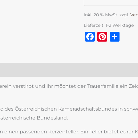
inkl. 20 % MwSt.
zzgl.
Ver
Lieferzeit:
1-2 Werktage
Faceboo
Pinter
Tei
zensionen (0)
erein verstirbt und ihr möchtet der Trauerfamilie ein 
 des Österreichischen Kameradschaftsbundes in schwar
 österreichische Bundesland.
inen passenden Kerzenteller. Ein Teller bietet eurer Ker