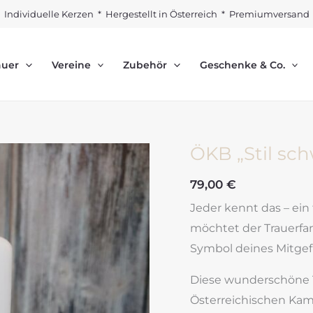
Individuelle Kerzen * Hergestellt in Österreich * Premiumversand
auer
Vereine
Zubehör
Geschenke & Co.
ÖKB „Stil sc
79,00
€
Jeder kennt das – ein
möchtet der Trauerfa
Symbol deines Mitge
Diese wunderschöne 
Österreichischen Kame