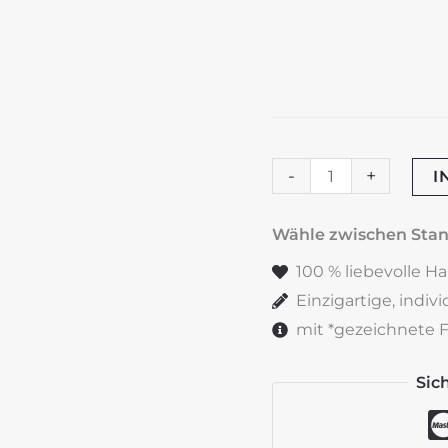
ÖKB
-
+
I
"Stil
schwarz"
Wähle zwischen St
Wappen
100 % liebevolle H
aus
Einzigartige, indiv
Wachs
mit *gezeichnete Fe
Menge
Sic