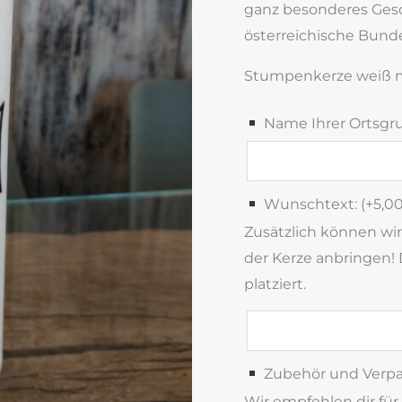
ganz besonderes Gesch
österreichische Bund
Stumpenkerze weiß m
Name Ihrer Ortsgr
Wunschtext: (+
5,0
Zusätzlich können wi
der Kerze anbringen! 
platziert.
Zubehör und Verp
Wir empfehlen dir für