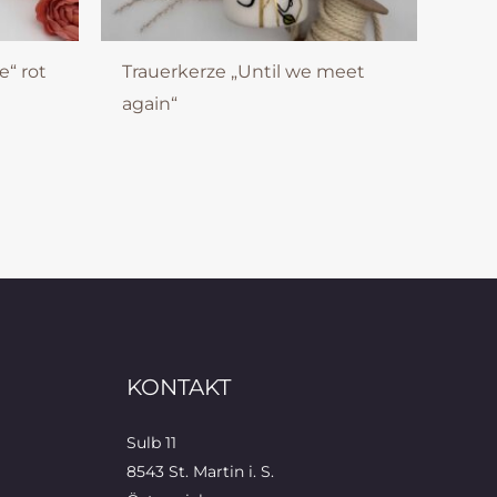
e“ rot
Trauerkerze „Until we meet
again“
KONTAKT
Sulb 11
8543 St. Martin i. S.