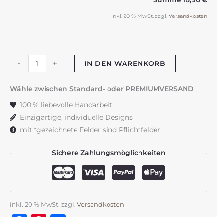
Summe
18,90 €
inkl. 20 % MwSt.
zzgl.
Versandkosten
Makramee-
-
+
IN DEN WARENKORB
Herz
Schlüsselanhänger
Wähle zwischen Standard- oder PREMIUMVERSAND
mint
100 % liebevolle Handarbeit
Menge
Einzigartige, individuelle Designs
mit *gezeichnete Felder sind Pflichtfelder
Sichere Zahlungsmöglichkeiten
inkl. 20 % MwSt.
zzgl.
Versandkosten