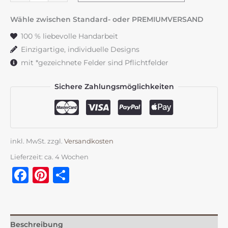
"Flowerloop"
altrosa
Wähle zwischen Standard- oder PREMIUMVERSAND
&
100 % liebevolle Handarbeit
brombeer
Einzigartige, individuelle Designs
Menge
mit *gezeichnete Felder sind Pflichtfelder
Sichere Zahlungsmöglichkeiten
inkl. MwSt.
zzgl.
Versandkosten
Lieferzeit:
ca. 4 Wochen
Facebook
Pinterest
Teilen
Beschreibung