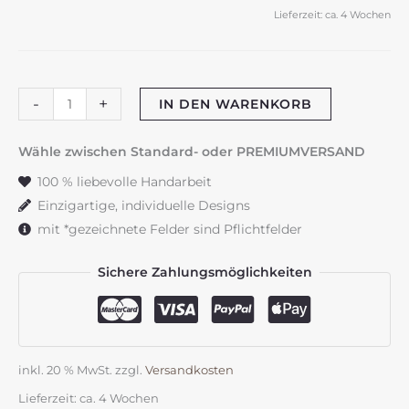
Lieferzeit:
ca. 4 Wochen
Gastgeschenke
-
+
IN DEN WARENKORB
"Magnolie"
Menge
Wähle zwischen Standard- oder PREMIUMVERSAND
100 % liebevolle Handarbeit
Einzigartige, individuelle Designs
mit *gezeichnete Felder sind Pflichtfelder
Sichere Zahlungsmöglichkeiten
inkl. 20 % MwSt.
zzgl.
Versandkosten
Lieferzeit:
ca. 4 Wochen