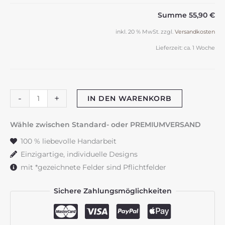
Summe
55,90 €
inkl. 20 % MwSt.
zzgl.
Versandkosten
Lieferzeit:
ca. 1 Woche
Taufkerze
-
+
IN DEN WARENKORB
"Regenbogen"
Eucalyptuskranz
Wähle zwischen Standard- oder PREMIUMVERSAND
Menge
100 % liebevolle Handarbeit
Einzigartige, individuelle Designs
mit *gezeichnete Felder sind Pflichtfelder
Sichere Zahlungsmöglichkeiten