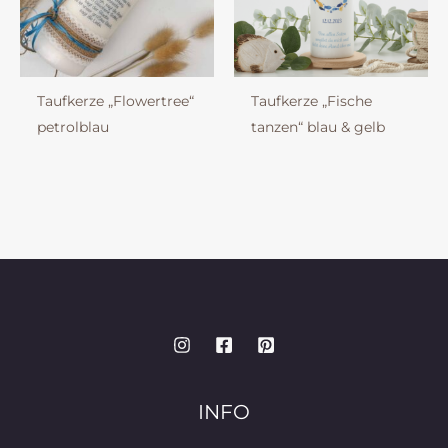
Taufkerze „Flowertree“
Taufkerze „Fische
petrolblau
tanzen“ blau & gelb
INFO