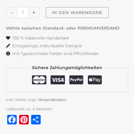
Taufkerze
-
+
IN DEN WARENKORB
"Kreuz
mit
Wähle zwischen Standard- oder PREMIUMVERSAND
Taube"
100 % liebevolle Handarbeit
Menge
Einzigartige, individuelle Designs
mit *gezeichnete Felder sind Pflichtfelder
Sichere Zahlungsmöglichkeiten
inkl. MwSt.
zzgl.
Versandkosten
Lieferzeit:
ca. 4 Wochen
Facebook
Pinterest
Teilen