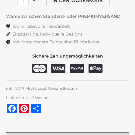
-
+
IN DEN WARENKORB
"Glückslicht"
einzeln
Wähle zwischen Standard- oder PREMIUMVERSAND
Menge
100 % liebevolle Handarbeit
Einzigartige, individuelle Designs
mit *gezeichnete Felder sind Pflichtfelder
Sichere Zahlungsmöglichkeiten
inkl. 20 % MwSt.
zzgl.
Versandkosten
Lieferzeit:
ca. 1 Woche
Facebook
Pinterest
Teilen