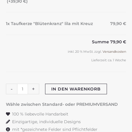
(+
39,90
€
)
1x Taufkerze "Blütenkranz" lila mit Kreuz
79,90 €
Summe
79,90 €
inkl. 20 % MwSt.
zzgl.
Versandkosten
Lieferzeit:
ca. 1 Woche
Taufkerze
-
+
IN DEN WARENKORB
"Blütenkranz"
lila
Wähle zwischen Standard- oder PREMIUMVERSAND
mit
100 % liebevolle Handarbeit
Kreuz
Einzigartige, individuelle Designs
Menge
mit *gezeichnete Felder sind Pflichtfelder