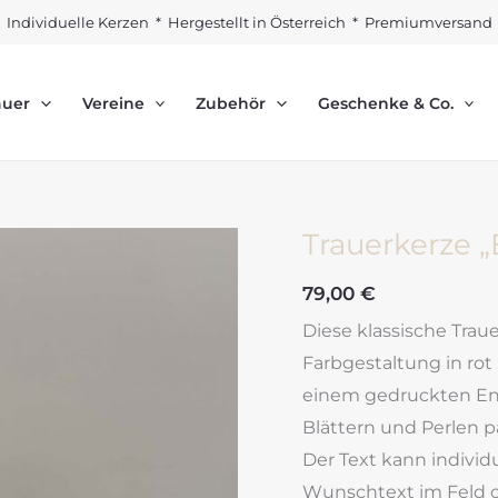
Individuelle Kerzen * Hergestellt in Österreich * Premiumversand
auer
Vereine
Zubehör
Geschenke & Co.
Trauerkerze „E
79,00
€
Diese klassische Trau
Farbgestaltung in rot 
einem gedruckten En
Blättern und Perlen pa
Der Text kann individ
Wunschtext im Feld 