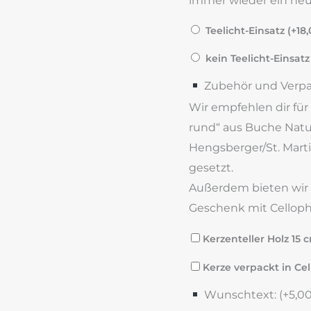
immer wieder ein neue
Teelicht-Einsatz (+
18
kein Teelicht-Einsatz
Zubehör und Verp
Wir empfehlen dir für
rund“ aus Buche Natur
Hengsberger/St. Marti
gesetzt.
Außerdem bieten wir di
Geschenk mit Celloph
Kerzenteller Holz 15 
Kerze verpackt in Cel
Wunschtext: (+
5,0