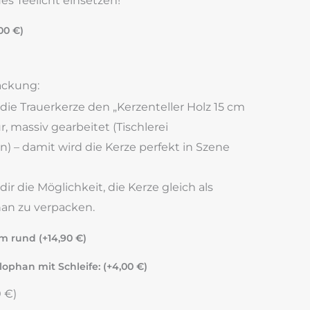
s Teelicht einsetzen!
,00
€
)
ackung:
 die Trauerkerze den „Kerzenteller Holz 15 cm
, massiv gearbeitet (Tischlerei
n) – damit wird die Kerze perfekt in Szene
r die Möglichkeit, die Kerze gleich als
an zu verpacken.
cm rund (+
14,90
€
)
lophan mit Schleife: (+
4,00
€
)
0
€
)