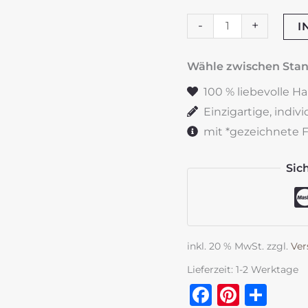
Trauerkerze
-
+
I
"Engel"
rot
Wähle zwischen St
&
100 % liebevolle H
silber
Einzigartige, indiv
Menge
mit *gezeichnete Fe
Sic
inkl. 20 % MwSt.
zzgl.
Ver
Lieferzeit:
1-2 Werktage
Faceboo
Pinter
Tei