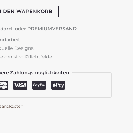
N DEN WARENKORB
andard- oder PREMIUMVERSAND
andarbeit
iduelle Designs
lder sind Pflichtfelder
here Zahlungsmöglichkeiten
sandkosten
k
est
len