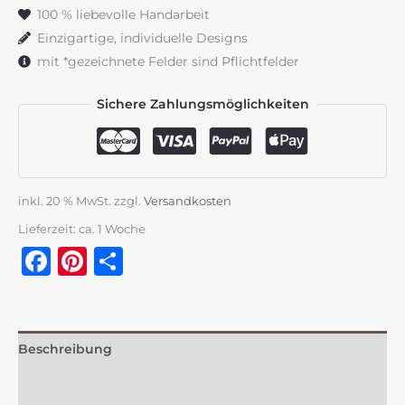
Menge
100 % liebevolle Handarbeit
Einzigartige, individuelle Designs
mit *gezeichnete Felder sind Pflichtfelder
Sichere Zahlungsmöglichkeiten
inkl. 20 % MwSt.
zzgl.
Versandkosten
Lieferzeit:
ca. 1 Woche
Facebook
Pinterest
Teilen
Beschreibung
Zusätzliche Information