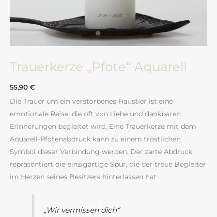
Trauerkerze „Pfote“ Aquarell
55,90
€
Die Trauer um ein verstorbenes Haustier ist eine
emotionale Reise, die oft von Liebe und dankbaren
Erinnerungen begleitet wird. Eine Trauerkerze mit dem
Aquarell-Pfotenabdruck kann zu einem tröstlichen
Symbol dieser Verbindung werden. Der zarte Abdruck
repräsentiert die einzigartige Spur, die der treue Begleiter
im Herzen seines Besitzers hinterlassen hat.
„Wir vermissen dich“