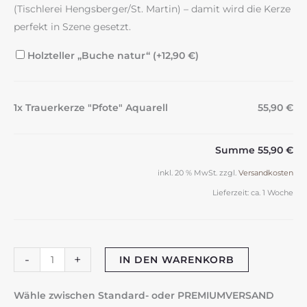
(Tischlerei Hengsberger/St. Martin) – damit wird die Kerze
perfekt in Szene gesetzt.
Holzteller „Buche natur“ (+
12,90
€
)
1x Trauerkerze "Pfote" Aquarell
55,90 €
Summe
55,90 €
inkl. 20 % MwSt.
zzgl.
Versandkosten
Lieferzeit:
ca. 1 Woche
Trauerkerze
-
+
IN DEN WARENKORB
"Pfote"
Aquarell
Wähle zwischen Standard- oder PREMIUMVERSAND