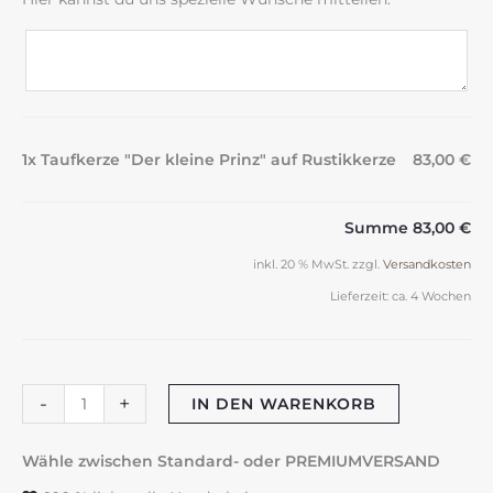
1x Taufkerze "Der kleine Prinz" auf Rustikkerze
83,00 €
Summe
83,00 €
inkl. 20 % MwSt.
zzgl.
Versandkosten
Lieferzeit:
ca. 4 Wochen
Taufkerze
-
+
IN DEN WARENKORB
"Der
kleine
Wähle zwischen Standard- oder PREMIUMVERSAND
Prinz"