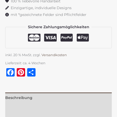
100 % liebevolle Handarbeit
auf
Einzigartige, individuelle Designs
Rustikkerze
mit *gezeichnete Felder sind Pflichtfelder
Menge
Sichere Zahlungsmöglichkeiten
inkl. 20 % MwSt.
zzgl.
Versandkosten
Lieferzeit:
ca. 4 Wochen
Facebook
Pinterest
Teilen
Beschreibung
Zusätzliche Information