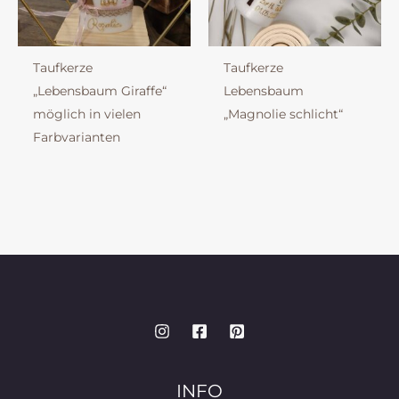
Taufkerze
Taufkerze
„Lebensbaum Giraffe“
Lebensbaum
möglich in vielen
„Magnolie schlicht“
Farbvarianten
INFO