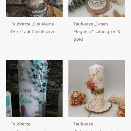
Taufkerze „Der kleine
Taufkerze „Green
Prinz“ auf Rustikkerze
Elegance“ salbeigrün &
gold
Taufkerze
Taufkerze