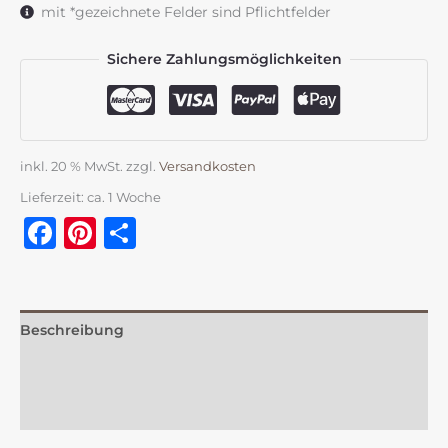
mit *gezeichnete Felder sind Pflichtfelder
Menge
Sichere Zahlungsmöglichkeiten
inkl. 20 % MwSt.
zzgl.
Versandkosten
Lieferzeit:
ca. 1 Woche
Facebook
Pinterest
Teilen
Beschreibung
Zusätzliche Information
Rezensionen (0)