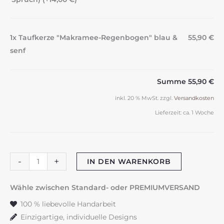
1x Taufkerze "Makramee-Regenbogen" blau &
55,90 €
senf
Summe
55,90 €
inkl. 20 % MwSt.
zzgl.
Versandkosten
Lieferzeit:
ca. 1 Woche
Taufkerze
-
+
IN DEN WARENKORB
"Makramee-
Regenbogen"
Wähle zwischen Standard- oder PREMIUMVERSAND
blau
100 % liebevolle Handarbeit
&
Einzigartige, individuelle Designs
senf