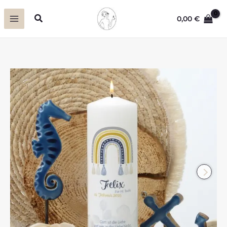
Zum
Suchen
0,00
€
Inhalt
springen