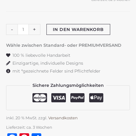
Bubble
-
+
IN DEN WARENKORB
Kerze
"Zartrosa"
Wähle zwischen Standard- oder PREMIUMVERSAND
Menge
100 % liebevolle Handarbeit
Einzigartige, individuelle Designs
mit *gezeichnete Felder sind Pflichtfelder
Sichere Zahlungsmöglichkeiten
inkl. 20 % MwSt.
zzgl.
Versandkosten
Lieferzeit:
ca. 3 Wochen