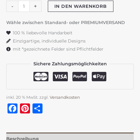
Weinglas
-
+
IN DEN WARENKORB
mit
Gravur
Wähle zwischen Standard- oder PREMIUMVERSAND
Menge
100 % liebevolle Handarbeit
Einzigartige, individuelle Designs
mit *gezeichnete Felder sind Pflichtfelder
Sichere Zahlungsmöglichkeiten
inkl. 20 % MwSt.
zzgl.
Versandkosten
Facebook
Pinterest
Teilen
Beschreibung