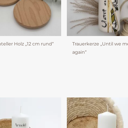
teller Holz „12 cm rund“
Trauerkerze „Until we m
again“