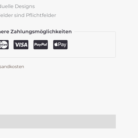
iduelle Designs
lder sind Pflichtfelder
here Zahlungsmöglichkeiten
sandkosten
k
est
len