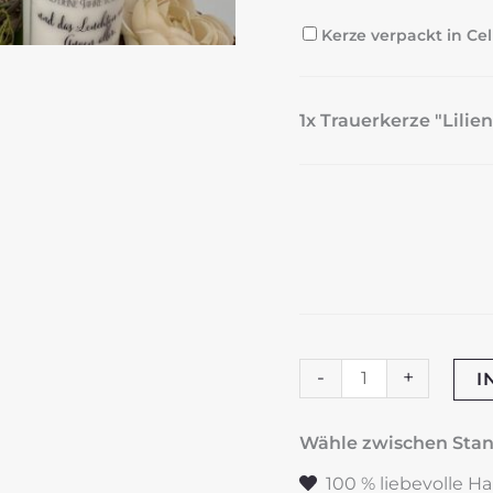
Kerze verpackt in Cel
1x Trauerkerze "Lili
Trauerkerze
-
+
I
"Lilien-
Frame"
Wähle zwischen St
mit
100 % liebevolle H