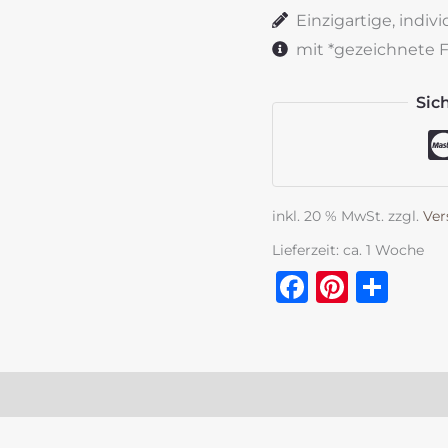
Wunschtext
Einzigartige, indiv
Menge
mit *gezeichnete Fe
Sic
inkl. 20 % MwSt.
zzgl.
Ver
Lieferzeit:
ca. 1 Woche
Faceboo
Pinter
Tei
zensionen (0)