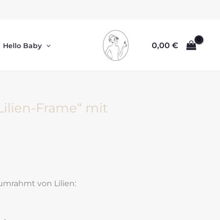
0,00
€
Hello Baby
Lilien-Frame“ mit
 umrahmt von Lilien: