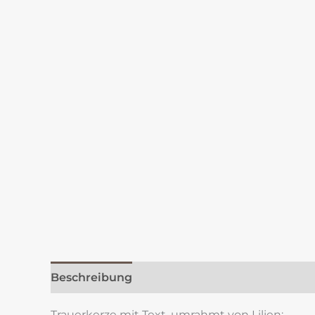
Beschreibung
Zusätzliche Information
Re
Trauerkerze mit Text, umrahmt von Lilien: