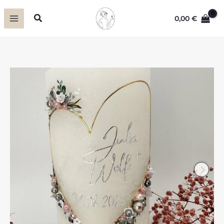
Zum
Suchen
0,00
€
Inhalt
springen