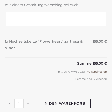
mit einem Gestaltungsvorschlag bei euch!
1x Hochzeitskerze "Flowerheart" zartrosa &
155,00 €
silber
Summe
155,00 €
inkl. 20 % MwSt.
zzgl.
Versandkosten
Lieferzeit:
ca. 4 Wochen
Hochzeitskerze
-
+
IN DEN WARENKORB
"Flowerheart"