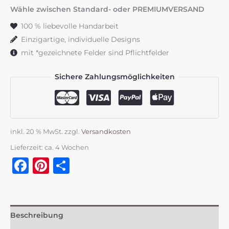
zartrosa
Wähle zwischen Standard- oder PREMIUMVERSAND
&
100 % liebevolle Handarbeit
silber
Einzigartige, individuelle Designs
Menge
mit *gezeichnete Felder sind Pflichtfelder
Sichere Zahlungsmöglichkeiten
inkl. 20 % MwSt.
zzgl.
Versandkosten
Lieferzeit:
ca. 4 Wochen
Facebook
Pinterest
Teilen
Beschreibung