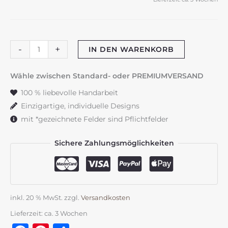
Bubble
-
+
IN DEN WARENKORB
Kerze
"Blush"
Wähle zwischen Standard- oder PREMIUMVERSAND
Menge
100 % liebevolle Handarbeit
Einzigartige, individuelle Designs
mit *gezeichnete Felder sind Pflichtfelder
Sichere Zahlungsmöglichkeiten
inkl. 20 % MwSt.
zzgl.
Versandkosten
Lieferzeit:
ca. 3 Wochen