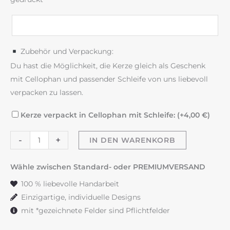
Zubehör und Verpackung:
Du hast die Möglichkeit, die Kerze gleich als Geschenk
mit Cellophan und passender Schleife von uns liebevoll
verpacken zu lassen.
Kerze verpackt in Cellophan mit Schleife: (+
4,00
€
)
"Happy
-
+
IN DEN WARENKORB
together"
Zuhause
Wähle zwischen Standard- oder PREMIUMVERSAND
Menge
100 % liebevolle Handarbeit
Einzigartige, individuelle Designs
mit *gezeichnete Felder sind Pflichtfelder