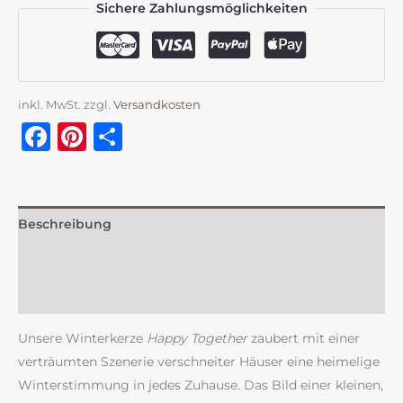
Sichere Zahlungsmöglichkeiten
inkl. MwSt.
zzgl.
Versandkosten
Facebook
Pinterest
Teilen
Beschreibung
Zusätzliche Information
Rezensionen (0)
Unsere Winterkerze
Happy Together
zaubert mit einer
verträumten Szenerie verschneiter Häuser eine heimelige
Winterstimmung in jedes Zuhause. Das Bild einer kleinen,