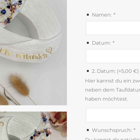
Namen:
*
Datum:
*
2. Datum: (+
5,00
€
)
Hier kannst du ein z
neben dem Taufdatum
haben möchtest.
Wunschspruch:
*
Du kannst dir natürli