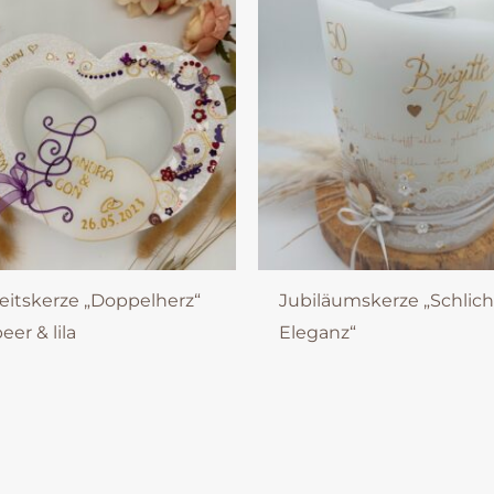
eitskerze „Doppelherz“
Jubiläumskerze „Schlic
er & lila
Eleganz“