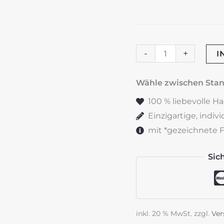
Hochzeitskerze
-
+
I
"Doppelringe"
blau
Wähle zwischen St
&
100 % liebevolle H
rosé
Einzigartige, indiv
Menge
mit *gezeichnete Fe
Sic
inkl. 20 % MwSt.
zzgl.
Ver