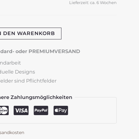
Lieferzeit:
ca. 6 Wochen
N DEN WARENKORB
andard- oder PREMIUMVERSAND
andarbeit
iduelle Designs
lder sind Pflichtfelder
here Zahlungsmöglichkeiten
sandkosten