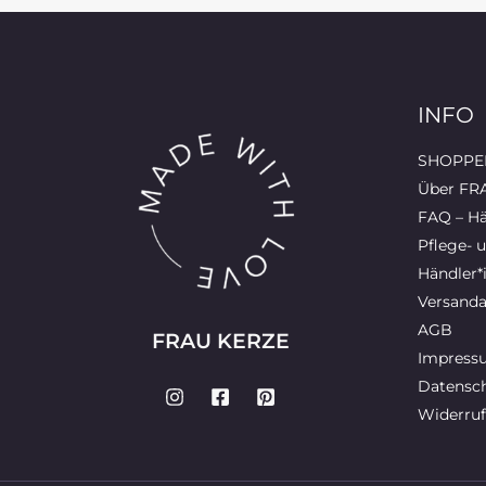
INFO
SHOPPEN
Über FR
FAQ – Hä
Pflege- 
Händler*
Versanda
AGB
FRAU KERZE
Impress
Datensch
Widerruf