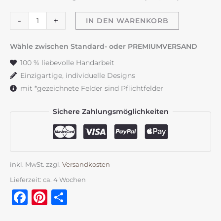
Taufkerze
-
+
IN DEN WARENKORB
"Kreuz
mit
Wähle zwischen Standard- oder PREMIUMVERSAND
Taube"
100 % liebevolle Handarbeit
Menge
Einzigartige, individuelle Designs
mit *gezeichnete Felder sind Pflichtfelder
Sichere Zahlungsmöglichkeiten
inkl. MwSt.
zzgl.
Versandkosten
Lieferzeit:
ca. 4 Wochen
Facebook
Pinterest
Teilen