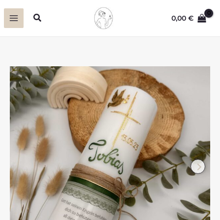
Zum
Suchen
0,00
€
Inhalt
springen