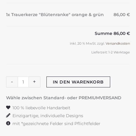
1x Trauerkerze "Blütenranke" orange & grün
86,00 €
Summe
86,00 €
inkl. 20 % MwSt.
zzgl.
Versandkosten
Lieferzeit:
1-2 Werktage
Trauerkerze
-
+
IN DEN WARENKORB
"Blütenranke"
orange
Wähle zwischen Standard- oder PREMIUMVERSAND
&
100 % liebevolle Handarbeit
grün
Einzigartige, individuelle Designs
Menge
mit *gezeichnete Felder sind Pflichtfelder