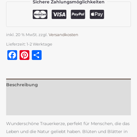
Sichere Zahlungsmöglichkeiten
inkl. 20 % MwSt.
zzgl.
Versandkosten
Lieferzeit:
1-2 Werktage
Facebook
Pinterest
Teilen
Beschreibung
Zusätzliche Information
Rezensionen (0)
Wunderschöne Trauerkerze, perfekt für Menschen, die das
Leben und die Natur geliebt haben. Blüten und Blätter in