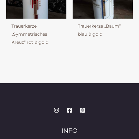
Trauerkerze
Trauerkerze „Baum“
„Symmetrisches
blau & gold
Kreuz“ rot & gold
INFO