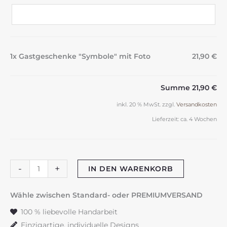
1x Gastgeschenke "Symbole" mit Foto
21,90 €
Summe
21,90 €
inkl. 20 % MwSt.
zzgl.
Versandkosten
Lieferzeit:
ca. 4 Wochen
Gastgeschenke
-
+
IN DEN WARENKORB
"Symbole"
mit
Wähle zwischen Standard- oder PREMIUMVERSAND
Foto
100 % liebevolle Handarbeit
Menge
Einzigartige, individuelle Designs