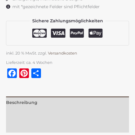
mit *gezeichnete Felder sind Pflichtfelder
Sichere Zahlungsmöglichkeiten
inkl. 20 % MwSt.
zzgl.
Versandkosten
Lieferzeit:
ca. 4 Wochen
Facebook
Pinterest
Teilen
Beschreibung
Zusätzliche Information
Rezensionen (0)