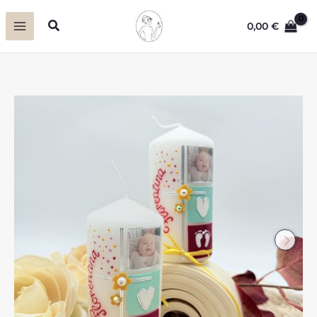
Zum
Suchen
0,00
€
Inhalt
springen