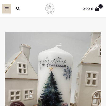
Zum
Suchen
0,00
€
Inhalt
springen