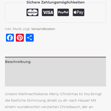
Sichere Zahlungsmöglichkeiten
inkl. MwSt.
zzgl.
Versandkosten
Facebook
Pinterest
Teilen
Beschreibung
Zusätzliche Information
Rezensionen (0)
Unsere Weihnachtskerze
Merry Christmas to You
bringt
die festliche Stimmung direkt zu dir nach Hause! Mit
einem wunderschön verzierten Christbaum, der an