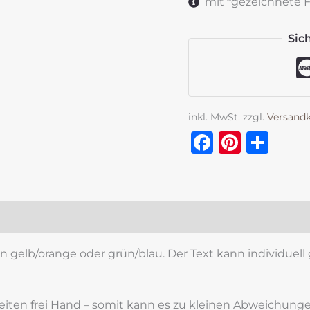
mit *gezeichnete Fe
Sic
inkl. MwSt.
zzgl.
Versand
Faceboo
Pinter
Tei
zensionen (0)
in gelb/orange oder grün/blau. Der Text kann individue
beiten frei Hand – somit kann es zu kleinen Abweichu