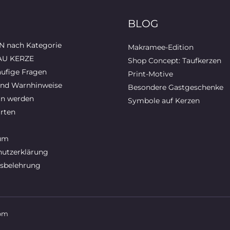
BLOG
 nach Kategorie
Makramee-Edition
AU KERZE
Shop Concept: Taufkerzen
ufige Fragen
Print-Motive
und Warnhinweise
Besondere Gastgeschenke
in werden
Symbole auf Kerzen
rten
um
utzerklärung
sbelehrung
com