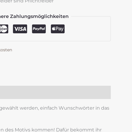
lder sind Pflichtfelder
here Zahlungsmöglichkeiten
kosten
k
est
len
ll gewählt werden, einfach Wunschwörter in das
ngen des Motivs kommen! Dafür bekommt ihr