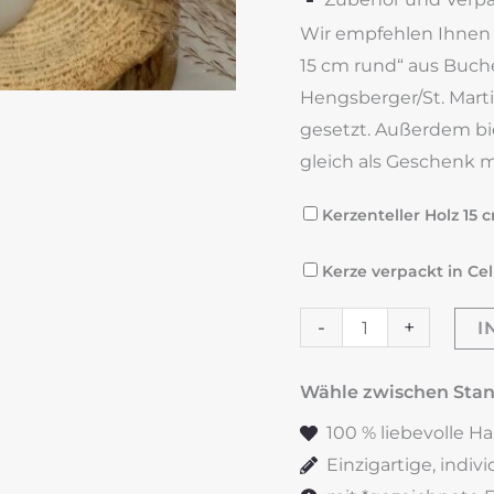
Wir empfehlen Ihnen f
15 cm rund“ aus Buche
Hengsberger/St. Marti
gesetzt. Außerdem bie
gleich als Geschenk m
Kerzenteller Holz 15 
Kerze verpackt in Cel
Trauerkerze
-
+
I
"Sonne"
Menge
Wähle zwischen St
100 % liebevolle H
Einzigartige, indiv