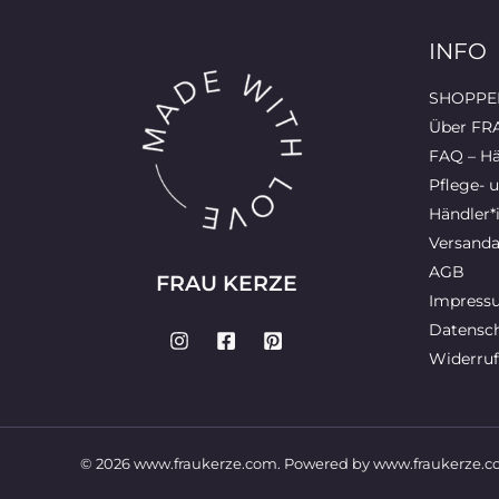
INFO
SHOPPEN
Über FR
FAQ – Hä
Pflege- 
Händler*
Versanda
AGB
FRAU KERZE
Impress
Datensch
Widerruf
© 2026 www.fraukerze.com. Powered by www.fraukerze.