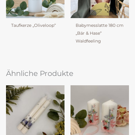
Taufkerze „Oliveloop“
Babymesslatte 180 cm
„Bär & Hase“
Waldfeeling
Ähnliche Produkte