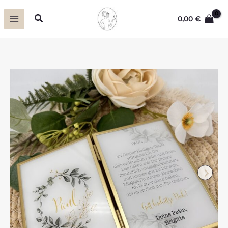
Zum
Suchen
0,00
€
Inhalt
springen