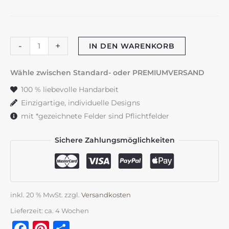
Patenbrief
-
+
IN DEN WARENKORB
"Oliveloop"
Goldrahmen
Wähle zwischen Standard- oder PREMIUMVERSAND
Menge
100 % liebevolle Handarbeit
Einzigartige, individuelle Designs
mit *gezeichnete Felder sind Pflichtfelder
Sichere Zahlungsmöglichkeiten
inkl. 20 % MwSt.
zzgl.
Versandkosten
Lieferzeit:
ca. 4 Wochen
Facebook
Pinterest
Teilen