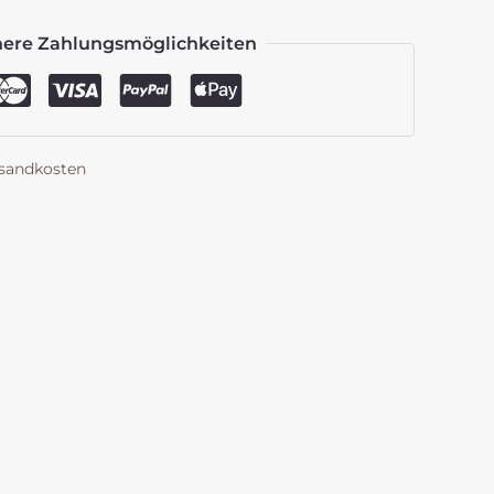
here Zahlungsmöglichkeiten
sandkosten
k
est
len