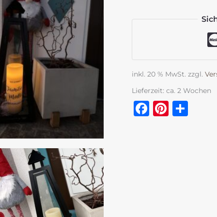
Sic
inkl. 20 % MwSt.
zzgl.
Ver
Lieferzeit:
ca. 2 Wochen
Faceboo
Pinter
Tei