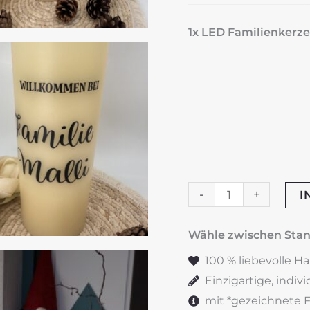
1x LED Familienkerz
LED
-
+
I
Familienkerze
"Willkommen"
Wähle zwischen St
Menge
100 % liebevolle H
Einzigartige, indiv
mit *gezeichnete Fe