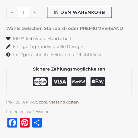
Taufkerze
-
+
IN DEN WARENKORB
"Dusty
Flowerframe"
Wähle zwischen Standard- oder PREMIUMVERSAND
blau
100 % liebevolle Handarbeit
&
Einzigartige, individuelle Designs
rosa
mit *gezeichnete Felder sind Pflichtfelder
Menge
Sichere Zahlungsmöglichkeiten
inkl. 20 % MwSt.
zzgl.
Versandkosten
Lieferzeit:
ca. 1 Woche
Facebook
Pinterest
Teilen