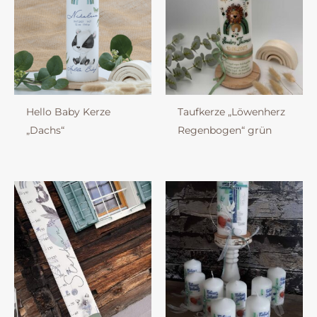
Hello Baby Kerze
Taufkerze „Löwenherz
„Dachs“
Regenbogen“ grün