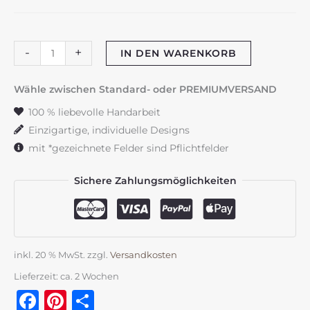
Babyschild
-
+
IN DEN WARENKORB
"Katze"
Menge
Wähle zwischen Standard- oder PREMIUMVERSAND
100 % liebevolle Handarbeit
Einzigartige, individuelle Designs
mit *gezeichnete Felder sind Pflichtfelder
Sichere Zahlungsmöglichkeiten
inkl. 20 % MwSt.
zzgl.
Versandkosten
Lieferzeit:
ca. 2 Wochen
Facebook
Pinterest
Teilen