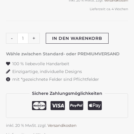
inkl. 20 % MwSt.
zzgl.
Versandkosten
Lieferzeit:
ca. 4 Wochen
Taufkerze
-
+
IN DEN WARENKORB
"Blumenwiese"
Kirche
Wähle zwischen Standard- oder PREMIUMVERSAND
Menge
100 % liebevolle Handarbeit
Einzigartige, individuelle Designs
mit *gezeichnete Felder sind Pflichtfelder
Sichere Zahlungsmöglichkeiten
inkl. 20 % MwSt.
zzgl.
Versandkosten