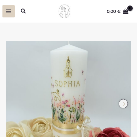
Zum
Suchen
0,00
€
Inhalt
springen