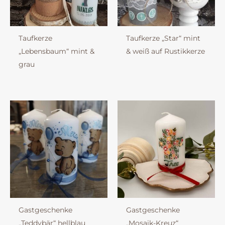
Taufkerze
Taufkerze „Star“ mint
„Lebensbaum“ mint &
& weiß auf Rustikkerze
grau
Gastgeschenke
Gastgeschenke
„Teddybär“ hellblau
„Mosaik-Kreuz“