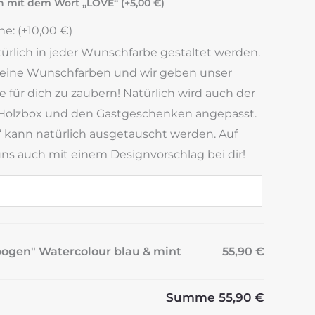
n mit dem Wort „LOVE“ (+
5,00
€
)
e: (+
10,00
€
)
ürlich in jeder Wunschfarbe gestaltet werden.
deine Wunschfarben und wir geben unser
ze für dich zu zaubern! Natürlich wird auch der
Holzbox und den Gastgeschenken angepasst.
 kann natürlich ausgetauscht werden. Auf
s auch mit einem Designvorschlag bei dir!
bogen" Watercolour blau & mint
55,90 €
Summe
55,90 €