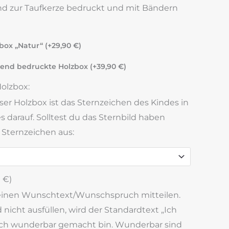
d zur Taufkerze bedruckt und mit Bändern
box „Natur“ (+
29,90
€
)
end bedruckte Holzbox (+
39,90
€
)
Holzbox:
er Holzbox ist das Sternzeichen des Kindes in
s darauf. Solltest du das Sternbild haben
s Sternzeichen aus:
0
€
)
deinen Wunschtext/Wunschspruch mitteilen.
d nicht ausfüllen, wird der Standardtext „Ich
s ich wunderbar gemacht bin. Wunderbar sind