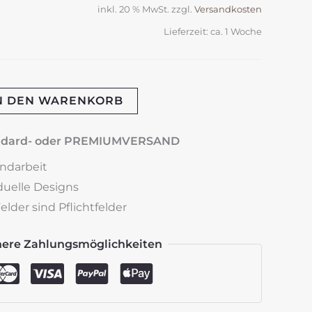
inkl. 20 % MwSt.
zzgl.
Versandkosten
Lieferzeit:
ca. 1 Woche
N DEN WARENKORB
andard- oder PREMIUMVERSAND
andarbeit
iduelle Designs
lder sind Pflichtfelder
here Zahlungsmöglichkeiten