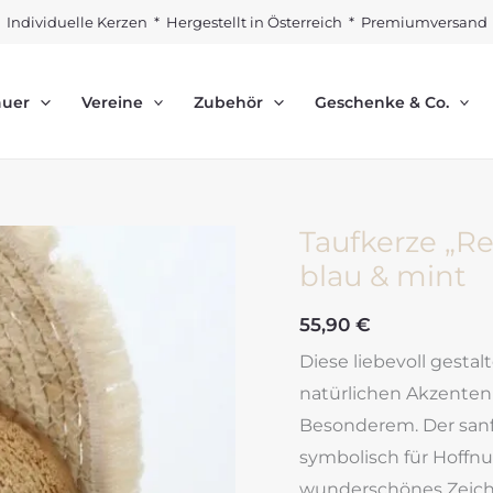
Individuelle Kerzen * Hergestellt in Österreich * Premiumversand
auer
Vereine
Zubehör
Geschenke & Co.
Taufkerze „R
blau & mint
55,90
€
Diese liebevoll gestal
natürlichen Akzente
Besonderem. Der san
symbolisch für Hoffn
wunderschönes Zeich