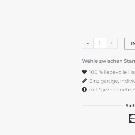
Taufkerze
-
+
I
"Regenbogen"
Watercolour
Wähle zwischen St
blau
100 % liebevolle H
&
Einzigartige, indiv
mint
mit *gezeichnete Fe
Menge
Sic