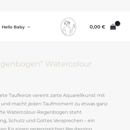
0,00
€
Hello Baby
egenbogen“ Watercolour
tete Taufkerze vereint zarte Aquarellkunst mit
n und macht jeden Taufmoment zu etwas ganz
fte Watercolour-Regenbogen steht
ung, Schutz und Gottes Versprechen – ein
en für einen segensreichen Neubeginn.