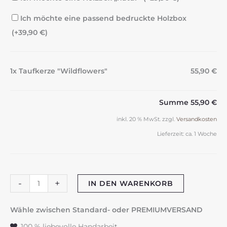
Ich möchte eine passend bedruckte Holzbox
(+
39,90
€
)
1x Taufkerze "Wildflowers"
55,90 €
Summe
55,90 €
inkl. 20 % MwSt.
zzgl.
Versandkosten
Lieferzeit:
ca. 1 Woche
Taufkerze
-
+
IN DEN WARENKORB
"Wildflowers"
Menge
Wähle zwischen Standard- oder PREMIUMVERSAND
100 % liebevolle Handarbeit