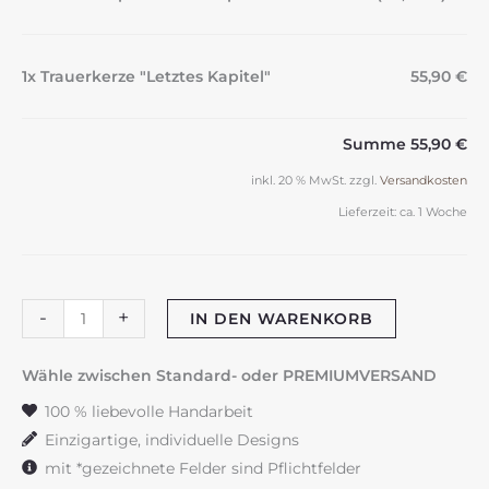
1x Trauerkerze "Letztes Kapitel"
55,90 €
Summe
55,90 €
inkl. 20 % MwSt.
zzgl.
Versandkosten
Lieferzeit:
ca. 1 Woche
Trauerkerze
-
+
IN DEN WARENKORB
"Letztes
Kapitel"
Wähle zwischen Standard- oder PREMIUMVERSAND
Menge
100 % liebevolle Handarbeit
Einzigartige, individuelle Designs
mit *gezeichnete Felder sind Pflichtfelder