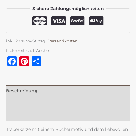
Sichere Zahlungsmöglichkeiten
inkl. 20 % MwSt.
zzgl.
Versandkosten
Lieferzeit:
ca. 1 Woche
Facebook
Pinterest
Teilen
Beschreibung
Zusätzliche Information
Rezensionen (0)
Trauerkerze mit einem Büchermotiv und dem liebevollen