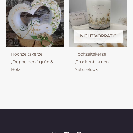
NICHT VORRÄTIG
Hochzeitskerze
Hochzeitskerze
„Doppelherz“ grün &
„Trockenblumen“
Holz
Naturelook