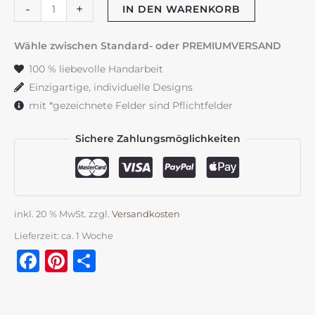
Jubiläumskerze
-
+
IN DEN WARENKORB
"Magnolie
rosa"
Wähle zwischen Standard- oder PREMIUMVERSAND
&
100 % liebevolle Handarbeit
Wachsveredelung
Einzigartige, individuelle Designs
Menge
mit *gezeichnete Felder sind Pflichtfelder
Sichere Zahlungsmöglichkeiten
inkl. 20 % MwSt.
zzgl.
Versandkosten
Lieferzeit:
ca. 1 Woche
Facebook
Pinterest
Teilen