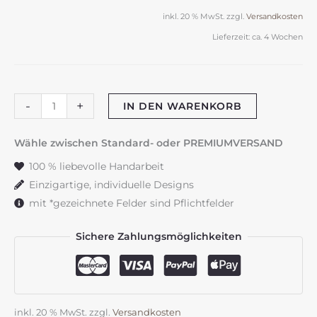
inkl. 20 % MwSt.
zzgl.
Versandkosten
Lieferzeit:
ca. 4 Wochen
Gastgeschenke
-
+
IN DEN WARENKORB
"Blütenhexagon"
brombeer
Wähle zwischen Standard- oder PREMIUMVERSAND
&
100 % liebevolle Handarbeit
orange
Einzigartige, individuelle Designs
Menge
mit *gezeichnete Felder sind Pflichtfelder
Sichere Zahlungsmöglichkeiten
inkl. 20 % MwSt.
zzgl.
Versandkosten