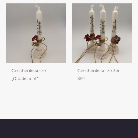
Geschenkskerze
Geschenkskerze 3er
„Glückslicht“
SET