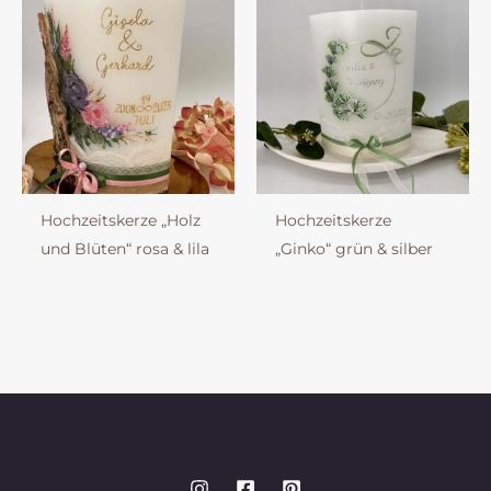
Hochzeitskerze „Holz
Hochzeitskerze
und Blüten“ rosa & lila
„Ginko“ grün & silber