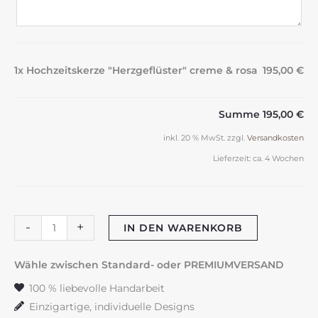
1x Hochzeitskerze "Herzgeflüster" creme & rosa
195,00 €
Summe
195,00 €
inkl. 20 % MwSt.
zzgl.
Versandkosten
Lieferzeit:
ca. 4 Wochen
Hochzeitskerze
-
+
IN DEN WARENKORB
"Herzgeflüster"
creme
Wähle zwischen Standard- oder PREMIUMVERSAND
&
100 % liebevolle Handarbeit
rosa
Einzigartige, individuelle Designs
Menge