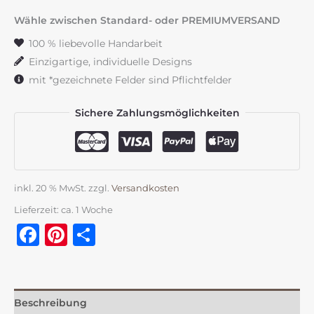
Watercolour
Wähle zwischen Standard- oder PREMIUMVERSAND
Menge
100 % liebevolle Handarbeit
Einzigartige, individuelle Designs
mit *gezeichnete Felder sind Pflichtfelder
Sichere Zahlungsmöglichkeiten
inkl. 20 % MwSt.
zzgl.
Versandkosten
Lieferzeit:
ca. 1 Woche
Facebook
Pinterest
Teilen
Beschreibung