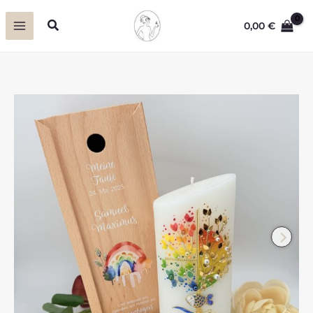
Zum
Suchen
0,00
€
Inhalt
springen