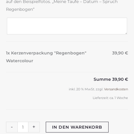
auf den Beispielfotos. „Meine Taufe – Datum – Spruch
Regenbogen“
1x Kerzenverpackung "Regenbogen"
39,90 €
Watercolour
Summe
39,90 €
inkl. 20 % MwSt.
zzgl.
Versandkosten
Lieferzeit:
ca. 1 Woche
Kerzenverpackung
-
+
IN DEN WARENKORB
"Regenbogen"