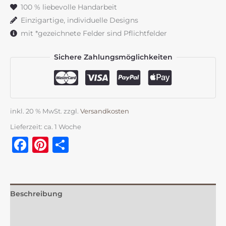
Menge
100 % liebevolle Handarbeit
Einzigartige, individuelle Designs
mit *gezeichnete Felder sind Pflichtfelder
Sichere Zahlungsmöglichkeiten
inkl. 20 % MwSt.
zzgl.
Versandkosten
Lieferzeit:
ca. 1 Woche
Facebook
Pinterest
Teilen
Beschreibung
Zusätzliche Information