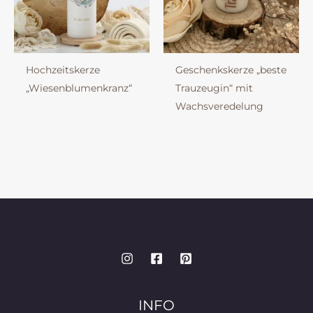
Hochzeitskerze
Geschenkskerze „beste
„Wiesenblumenkranz“
Trauzeugin“ mit
Wachsveredelung
INFO