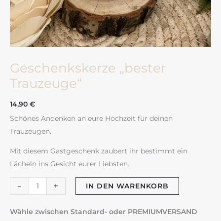
Geschenkskerze „bester
Trauzeuge“
14,90
€
Schönes Andenken an eure Hochzeit für deinen
Trauzeugen.
Mit diesem Gastgeschenk zaubert ihr bestimmt ein
Lächeln ins Gesicht eurer Liebsten.
Geschenkskerze
-
+
IN DEN WARENKORB
"bester
Trauzeuge"
Wähle zwischen Standard- oder PREMIUMVERSAND